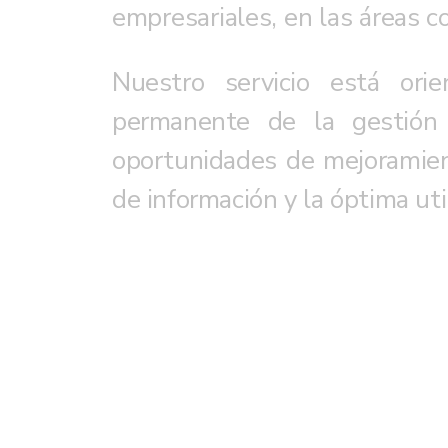
empresariales, en las áreas c
Nuestro servicio está or
permanente de la gestión 
oportunidades de mejoramient
de información y la óptima uti
La Revisoría Fiscal​ tradicional es un organismo de control y auditoría,
La Revisoría Fiscal​ tradicional es un organismo de control y auditoría,
nuestra firma presta el servicio de manera integral con el concepto de servir de apoyo constante a las decisiones empresariales,